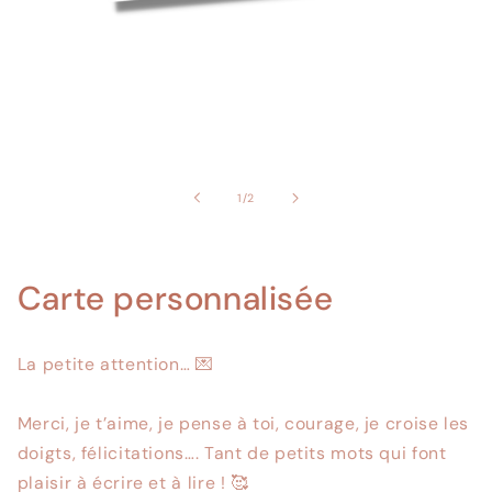
Ouvrir
le
média
1
À
1
/
2
dans
partir
une
de
fenêtre
modale
Carte personnalisée
La petite attention… 💌⁠
Merci, je t’aime, je pense à toi, courage, je croise les
doigts, félicitations…. Tant de petits mots qui font
plaisir à écrire et à lire ! 🥰⁠