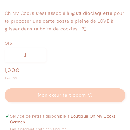
Oh My Cooks s’est associé à
@studioclaquette
pour
te proposer une carte postale pleine de LOVE à
glisser dans ta boîte de cookies ! 📮⁠
Qté.
Réduire
Augmenter
la
la
Prix
1,00€
quantité
quantité
de
de
TVA incl.
Carte
Carte
personnalisée
personnalisée
Mon cœur fait boom 💥
Service de retrait disponible à
Boutique Oh My Cooks
Carmes
Habituellement prête en 24 heures